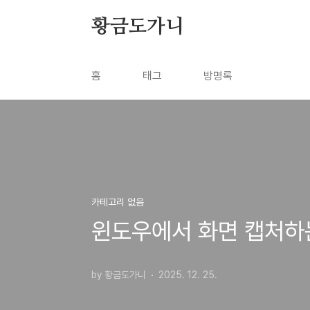
본문 바로가기
황금도가니
홈
태그
방명록
카테고리 없음
윈도우에서 화면 캡처하
by 황금도가니
2025. 12. 25.