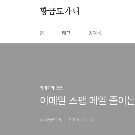
본문 바로가기
황금도가니
홈
태그
방명록
카테고리 없음
이메일 스팸 메일 줄이는
by 황금도가니
2025. 12. 23.